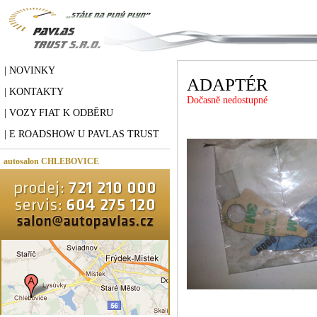
| NOVINKY
ADAPTÉR
| KONTAKTY
Dočasně nedostupné
| VOZY FIAT K ODBĚRU
| E ROADSHOW U PAVLAS TRUST
autosalon CHLEBOVICE