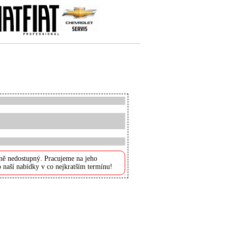
ně nedostupný. Pracujeme na jeho
 naší nabídky v co nejkratším termínu!