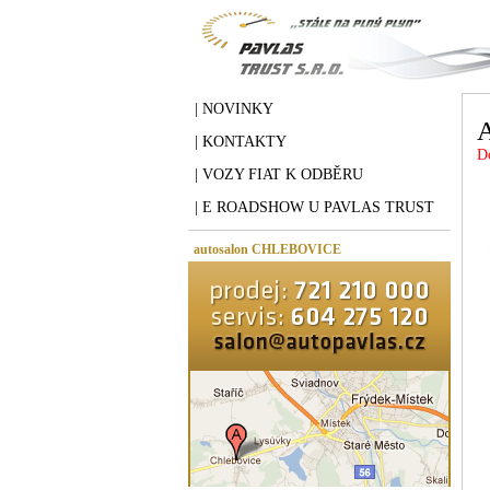
| NOVINKY
A
| KONTAKTY
D
| VOZY FIAT K ODBĚRU
| E ROADSHOW U PAVLAS TRUST
autosalon CHLEBOVICE