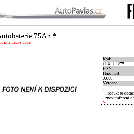
utobaterie 75Ah *
očasně nedostupné
Kód:
i118_1-1275
EAN:
Hmotnost:
0.000
Výrobce:
Produkt je dočas
znovuzařazení do