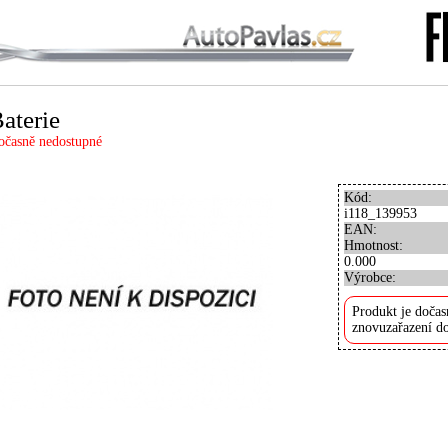
aterie
očasně nedostupné
Kód:
i118_139953
EAN:
Hmotnost:
0.000
Výrobce:
Produkt je dočas
znovuzařazení do