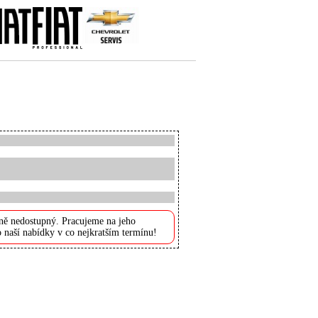
ně nedostupný. Pracujeme na jeho
 naší nabídky v co nejkratším termínu!