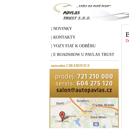
| NOVINKY
B
| KONTAKTY
D
| VOZY FIAT K ODBĚRU
| E ROADSHOW U PAVLAS TRUST
autosalon CHLEBOVICE