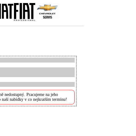
ně nedostupný. Pracujeme na jeho
 naší nabídky v co nejkratším termínu!