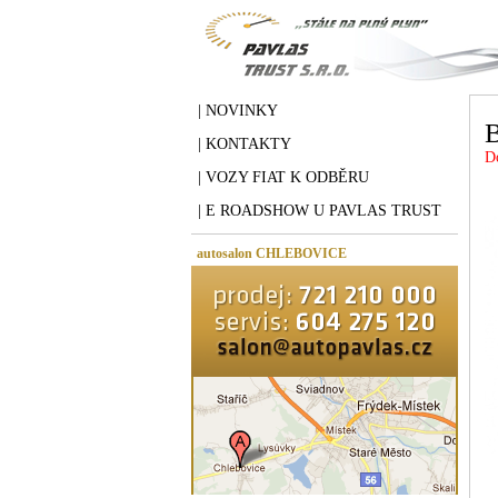
| NOVINKY
B
| KONTAKTY
D
| VOZY FIAT K ODBĚRU
| E ROADSHOW U PAVLAS TRUST
autosalon CHLEBOVICE