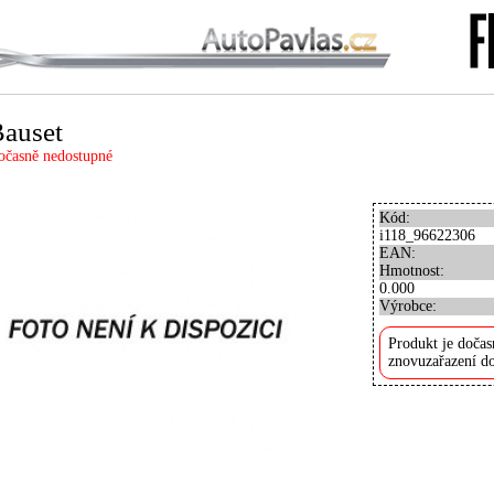
auset
očasně nedostupné
Kód:
i118_96622306
EAN:
Hmotnost:
0.000
Výrobce:
Produkt je dočas
znovuzařazení do