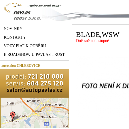
| NOVINKY
BLADE,WSW
| KONTAKTY
Dočasně nedostupné
| VOZY FIAT K ODBĚRU
| E ROADSHOW U PAVLAS TRUST
autosalon CHLEBOVICE