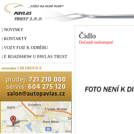
| NOVINKY
Čidlo
| KONTAKTY
Dočasně nedostupné
| VOZY FIAT K ODBĚRU
| E ROADSHOW U PAVLAS TRUST
autosalon CHLEBOVICE