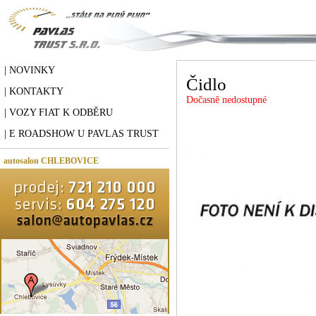
| NOVINKY
Čidlo
| KONTAKTY
Dočasně nedostupné
| VOZY FIAT K ODBĚRU
| E ROADSHOW U PAVLAS TRUST
autosalon CHLEBOVICE