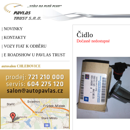
| NOVINKY
Čidlo
| KONTAKTY
Dočasně nedostupné
| VOZY FIAT K ODBĚRU
| E ROADSHOW U PAVLAS TRUST
autosalon CHLEBOVICE