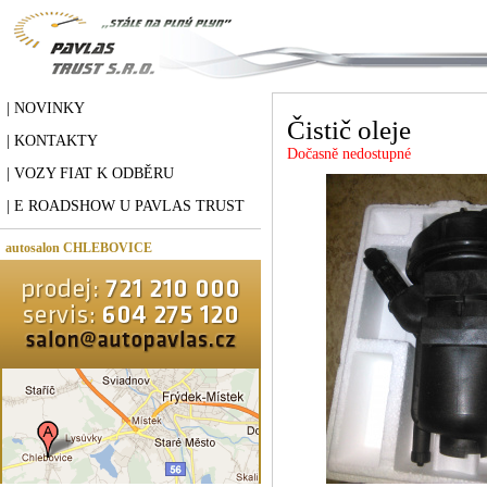
| NOVINKY
Čistič oleje
| KONTAKTY
Dočasně nedostupné
| VOZY FIAT K ODBĚRU
| E ROADSHOW U PAVLAS TRUST
autosalon CHLEBOVICE