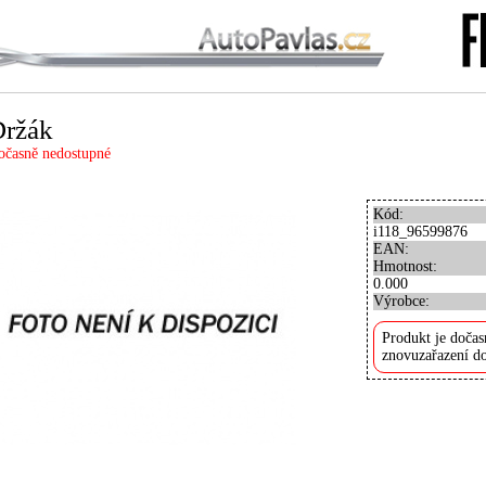
Držák
očasně nedostupné
Kód:
i118_96599876
EAN:
Hmotnost:
0.000
Výrobce:
Produkt je dočas
znovuzařazení do