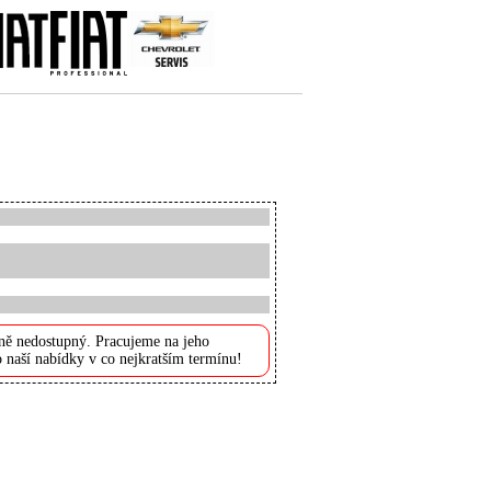
ně nedostupný. Pracujeme na jeho
 naší nabídky v co nejkratším termínu!