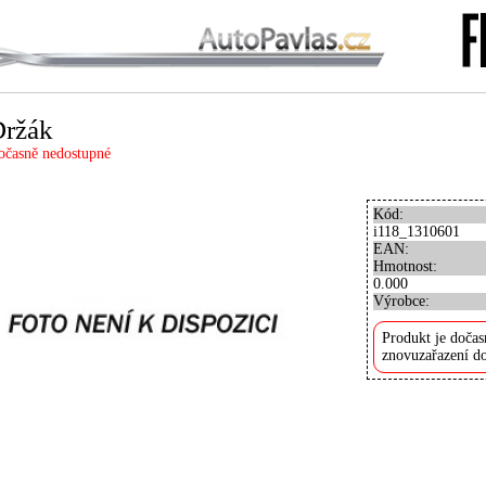
Držák
očasně nedostupné
Kód:
i118_1310601
EAN:
Hmotnost:
0.000
Výrobce:
Produkt je dočas
znovuzařazení do