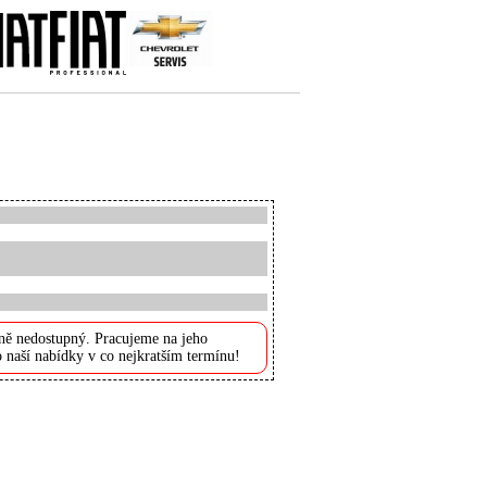
ně nedostupný. Pracujeme na jeho
 naší nabídky v co nejkratším termínu!