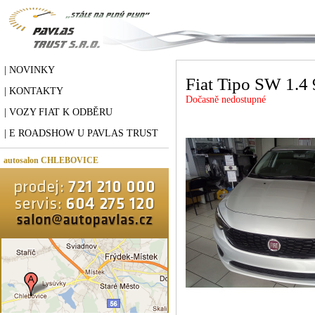
| NOVINKY
Fiat Tipo SW 1.4 9
| KONTAKTY
Dočasně nedostupné
| VOZY FIAT K ODBĚRU
| E ROADSHOW U PAVLAS TRUST
autosalon CHLEBOVICE