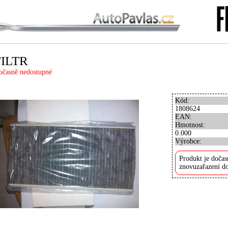
FILTR
očasně nedostupné
Kód:
1808624
EAN:
Hmotnost:
0.000
Výrobce:
Produkt je dočas
znovuzařazení do