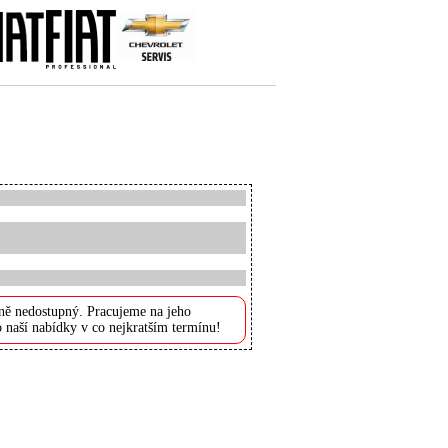
ně nedostupný. Pracujeme na jeho
 naší nabídky v co nejkratším termínu!