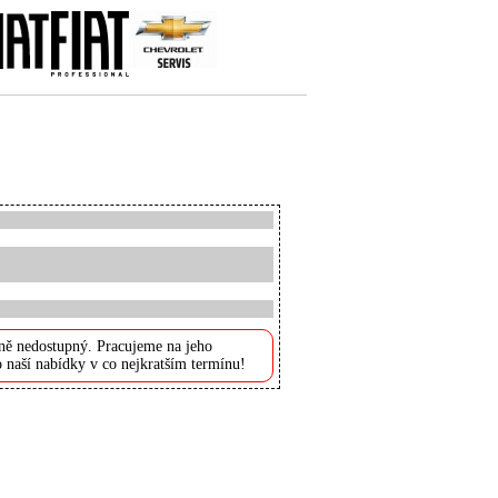
ně nedostupný. Pracujeme na jeho
 naší nabídky v co nejkratším termínu!