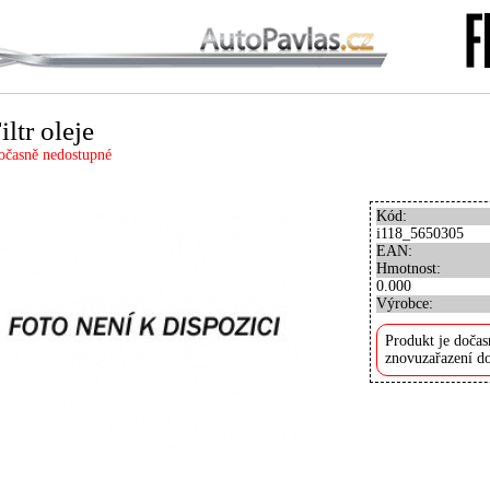
iltr oleje
očasně nedostupné
Kód:
i118_5650305
EAN:
Hmotnost:
0.000
Výrobce:
Produkt je dočas
znovuzařazení do