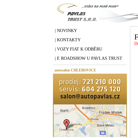
| NOVINKY
F
| KONTAKTY
D
| VOZY FIAT K ODBĚRU
| E ROADSHOW U PAVLAS TRUST
autosalon CHLEBOVICE