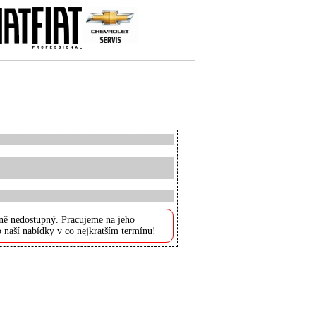
ně nedostupný. Pracujeme na jeho
 naší nabídky v co nejkratším termínu!