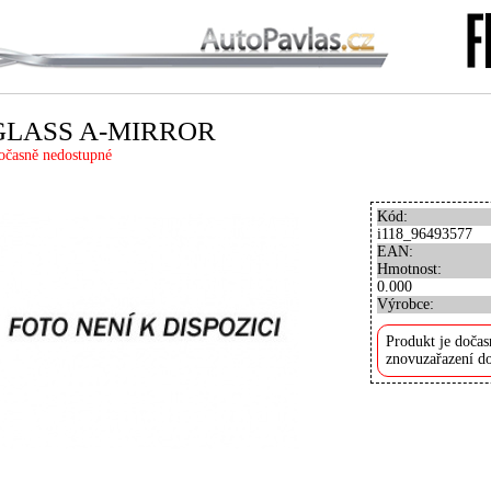
GLASS A-MIRROR
očasně nedostupné
Kód:
i118_96493577
EAN:
Hmotnost:
0.000
Výrobce:
Produkt je dočas
znovuzařazení do