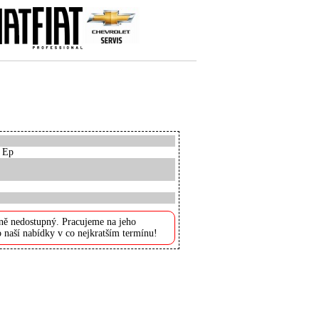
, Ep
ně nedostupný. Pracujeme na jeho
 naší nabídky v co nejkratším termínu!