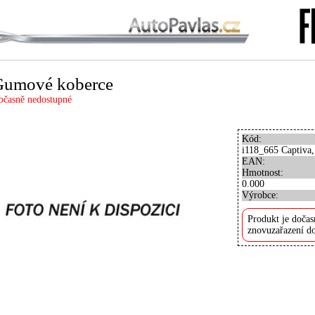
Gumové koberce
očasně nedostupné
Kód:
i118_665 Captiva
EAN:
Hmotnost:
0.000
Výrobce:
Produkt je dočas
znovuzařazení do