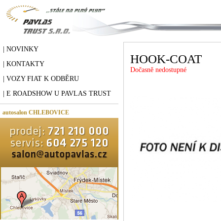
| NOVINKY
HOOK-COAT
| KONTAKTY
Dočasně nedostupné
| VOZY FIAT K ODBĚRU
| E ROADSHOW U PAVLAS TRUST
autosalon CHLEBOVICE