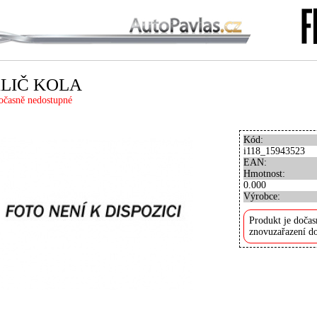
kLIČ KOLA
očasně nedostupné
Kód:
i118_15943523
EAN:
Hmotnost:
0.000
Výrobce:
Produkt je dočas
znovuzařazení do