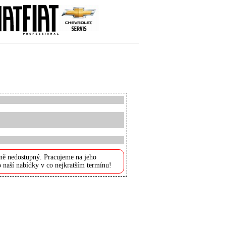
ně nedostupný. Pracujeme na jeho
 naší nabídky v co nejkratším termínu!