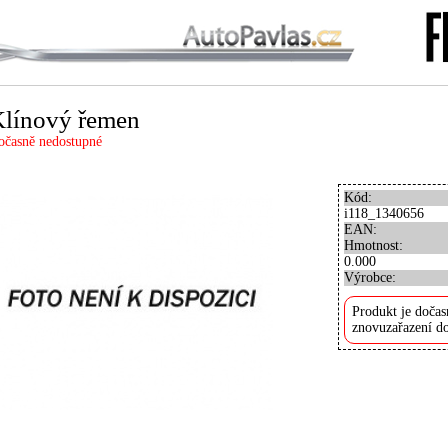
línový řemen
očasně nedostupné
Kód:
i118_1340656
EAN:
Hmotnost:
0.000
Výrobce:
Produkt je dočas
znovuzařazení do