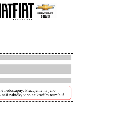
ně nedostupný. Pracujeme na jeho
 naší nabídky v co nejkratším termínu!