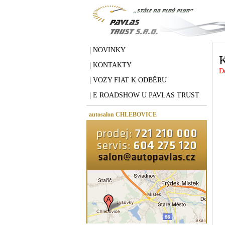
| NOVINKY
K
| KONTAKTY
D
| VOZY FIAT K ODBĚRU
| E ROADSHOW U PAVLAS TRUST
autosalon CHLEBOVICE