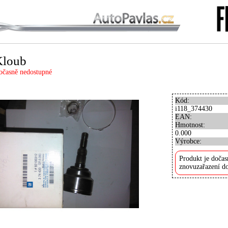
Kloub
očasně nedostupné
Kód:
i118_374430
EAN:
Hmotnost:
0.000
Výrobce:
Produkt je dočas
znovuzařazení do