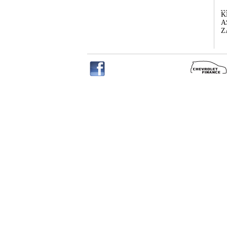
K
A
Z