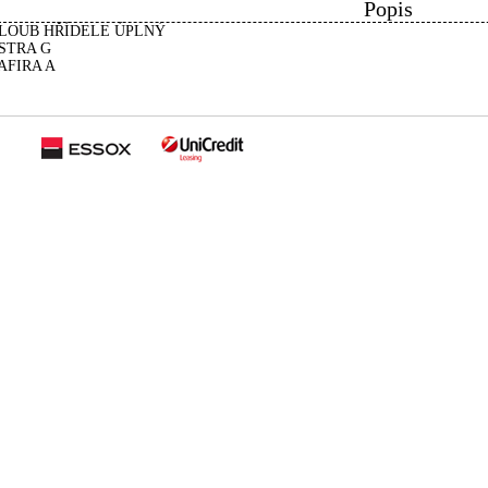
Popis
LOUB HŘÍDELE ÚPLNÝ
STRA G
AFIRA A