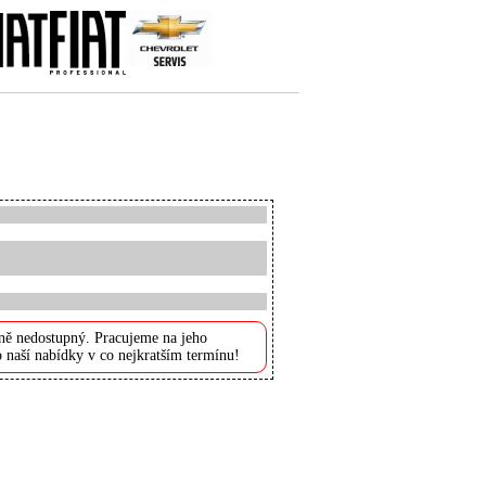
ně nedostupný. Pracujeme na jeho
 naší nabídky v co nejkratším termínu!