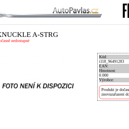
KNUCKLE A-STRG
očasně nedostupné
Kód:
i118_96491283
EAN:
Hmotnost:
0.000
Výrobce:
Produkt je dočas
znovuzařazení do