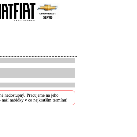
ně nedostupný. Pracujeme na jeho
 naší nabídky v co nejkratším termínu!