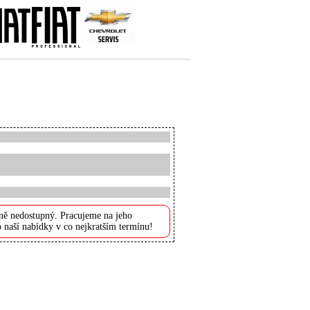
ně nedostupný. Pracujeme na jeho
 naší nabídky v co nejkratším termínu!