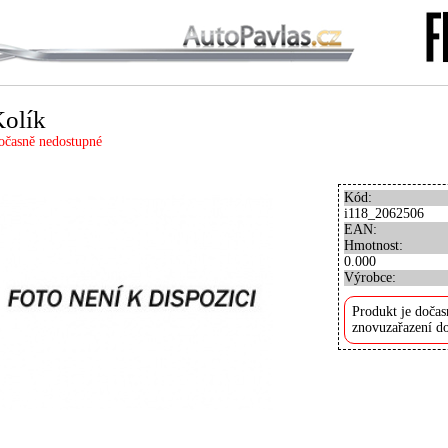
olík
očasně nedostupné
Kód:
i118_2062506
EAN:
Hmotnost:
0.000
Výrobce:
Produkt je dočas
znovuzařazení do