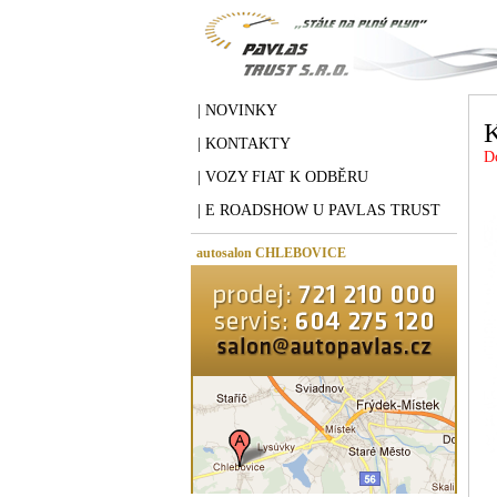
| NOVINKY
K
| KONTAKTY
D
| VOZY FIAT K ODBĚRU
| E ROADSHOW U PAVLAS TRUST
autosalon CHLEBOVICE