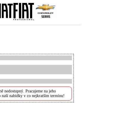
ně nedostupný. Pracujeme na jeho
 naší nabídky v co nejkratším termínu!