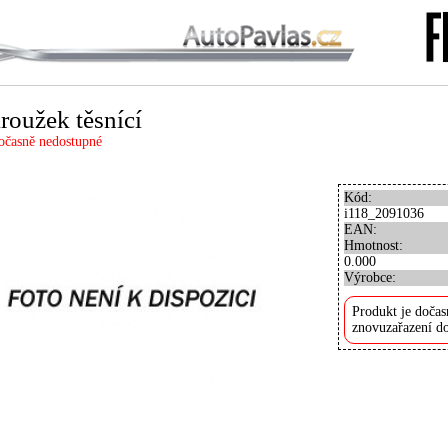
roužek těsnící
očasně nedostupné
Kód:
i118_2091036
EAN:
Hmotnost:
0.000
Výrobce:
Produkt je dočas
znovuzařazení do