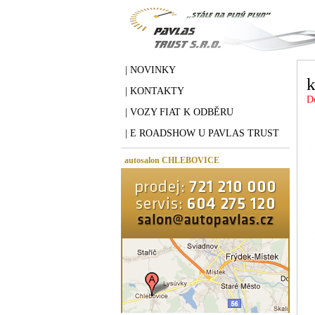
| NOVINKY
k
| KONTAKTY
D
| VOZY FIAT K ODBĚRU
| E ROADSHOW U PAVLAS TRUST
autosalon CHLEBOVICE