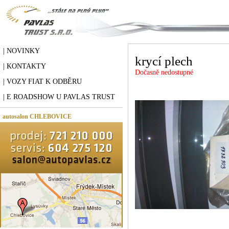
| NOVINKY
krycí plech
| KONTAKTY
Dočasně nedostupné
| VOZY FIAT K ODBĚRU
| E ROADSHOW U PAVLAS TRUST
autosalon CHLEBOVICE