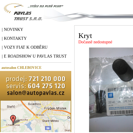
| NOVINKY
Kryt
| KONTAKTY
Dočasně nedostupné
| VOZY FIAT K ODBĚRU
| E ROADSHOW U PAVLAS TRUST
autosalon CHLEBOVICE