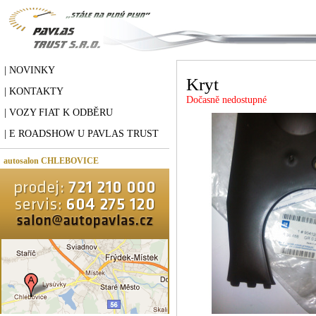
| NOVINKY
Kryt
| KONTAKTY
Dočasně nedostupné
| VOZY FIAT K ODBĚRU
| E ROADSHOW U PAVLAS TRUST
autosalon CHLEBOVICE