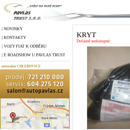
| NOVINKY
KRYT
| KONTAKTY
Dočasně nedostupné
| VOZY FIAT K ODBĚRU
| E ROADSHOW U PAVLAS TRUST
autosalon CHLEBOVICE