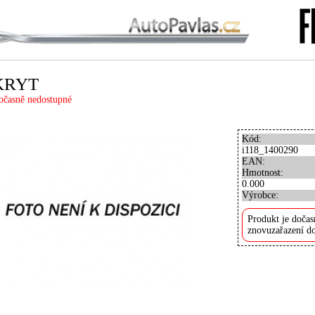
KRYT
očasně nedostupné
Kód:
i118_1400290
EAN:
Hmotnost:
0.000
Výrobce:
Produkt je dočas
znovuzařazení do