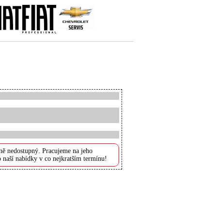
ně nedostupný. Pracujeme na jeho
 naší nabídky v co nejkratším termínu!