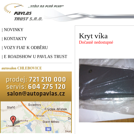
| NOVINKY
Kryt víka
| KONTAKTY
Dočasně nedostupné
| VOZY FIAT K ODBĚRU
| E ROADSHOW U PAVLAS TRUST
autosalon CHLEBOVICE