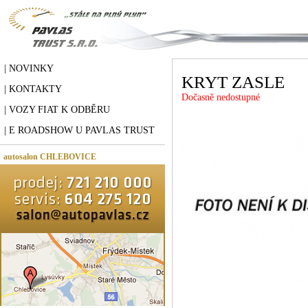
| NOVINKY
KRYT ZASLE
| KONTAKTY
Dočasně nedostupné
| VOZY FIAT K ODBĚRU
| E ROADSHOW U PAVLAS TRUST
autosalon CHLEBOVICE