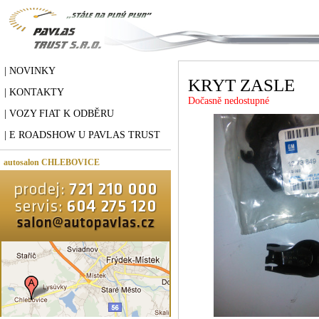
| NOVINKY
KRYT ZASLE
| KONTAKTY
Dočasně nedostupné
| VOZY FIAT K ODBĚRU
| E ROADSHOW U PAVLAS TRUST
autosalon CHLEBOVICE