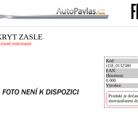
KRYT ZASLE
očasně nedostupné
Kód:
i118_0132580
EAN:
Hmotnost:
0.000
Výrobce:
Produkt je dočas
znovuzařazení do