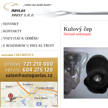
| NOVINKY
Kulový čep
| KONTAKTY
Dočasně nedostupné
| VOZY FIAT K ODBĚRU
| E ROADSHOW U PAVLAS TRUST
autosalon CHLEBOVICE