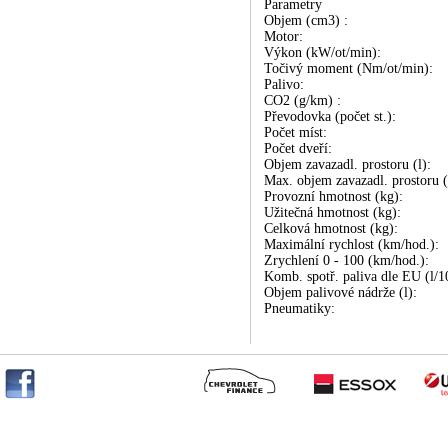
Parametry
Objem (cm3) :
Motor:
Výkon (kW/ot/min):
Točivý moment (Nm/ot/min):
Palivo:
CO2 (g/km) :
Převodovka (počet st.):
Počet míst:
Počet dveří:
Objem zavazadl. prostoru (l):
Max. objem zavazadl. prostoru (
Provozní hmotnost (kg):
Užitečná hmotnost (kg):
Celková hmotnost (kg):
Maximální rychlost (km/hod.):
Zrychlení 0 - 100 (km/hod.):
Komb. spotř. paliva dle EU (l/
Objem palivové nádrže (l):
Pneumatiky: