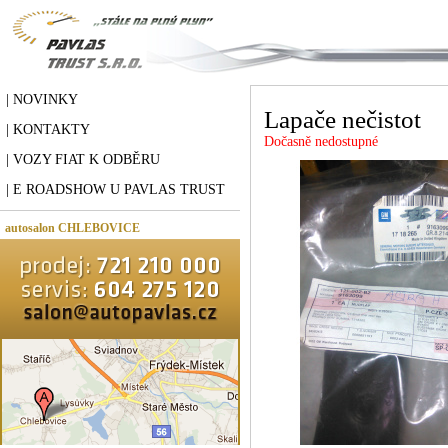
| NOVINKY
Lapače nečistot
| KONTAKTY
Dočasně nedostupné
| VOZY FIAT K ODBĚRU
| E ROADSHOW U PAVLAS TRUST
autosalon CHLEBOVICE