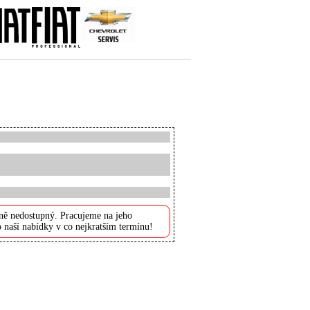
ně nedostupný. Pracujeme na jeho
 naší nabídky v co nejkratším termínu!