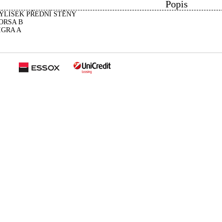
Popis
ÝLISEK PŘEDNÍ STĚNY
ORSA B
IGRA A