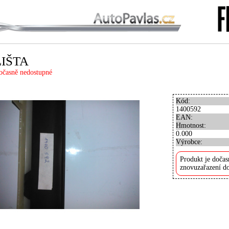
LIŠTA
očasně nedostupné
Kód:
1400592
EAN:
Hmotnost:
0.000
Výrobce:
Produkt je dočas
znovuzařazení do