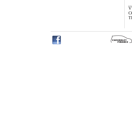
V
C
T