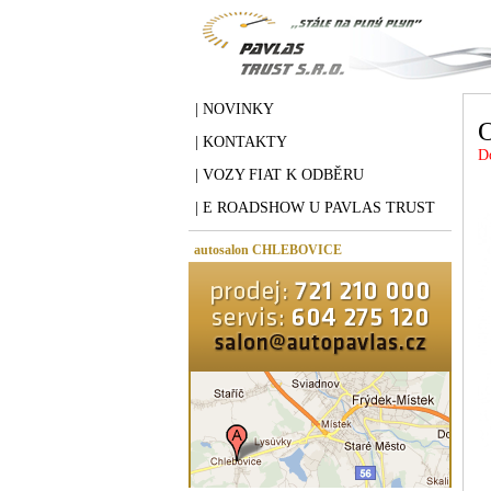
| NOVINKY
O
| KONTAKTY
D
| VOZY FIAT K ODBĚRU
| E ROADSHOW U PAVLAS TRUST
autosalon CHLEBOVICE