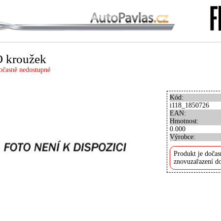
 kroužek
očasně nedostupné
Kód:
i118_1850726
EAN:
Hmotnost:
0.000
Výrobce:
Produkt je dočas
znovuzařazení do