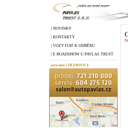
| NOVINKY
O
| KONTAKTY
D
| VOZY FIAT K ODBĚRU
| E ROADSHOW U PAVLAS TRUST
autosalon CHLEBOVICE