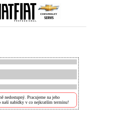
ně nedostupný. Pracujeme na jeho
 naší nabídky v co nejkratším termínu!