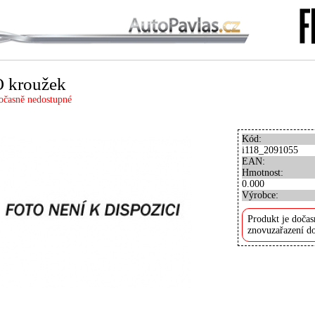
 kroužek
očasně nedostupné
Kód:
i118_2091055
EAN:
Hmotnost:
0.000
Výrobce:
Produkt je dočas
znovuzařazení do