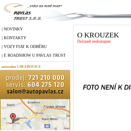
| NOVINKY
O KROUZEK
| KONTAKTY
Dočasně nedostupné
| VOZY FIAT K ODBĚRU
| E ROADSHOW U PAVLAS TRUST
autosalon CHLEBOVICE