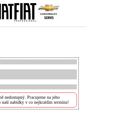
ně nedostupný. Pracujeme na jeho
 naší nabídky v co nejkratším termínu!