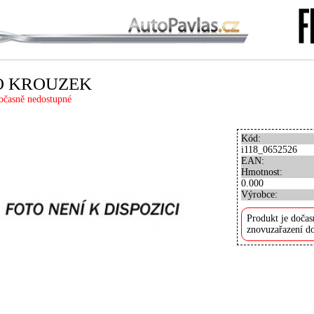
O KROUZEK
očasně nedostupné
Kód:
i118_0652526
EAN:
Hmotnost:
0.000
Výrobce:
Produkt je dočas
znovuzařazení do