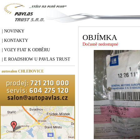
| NOVINKY
OBJÍMKA
| KONTAKTY
Dočasně nedostupné
| VOZY FIAT K ODBĚRU
| E ROADSHOW U PAVLAS TRUST
autosalon CHLEBOVICE