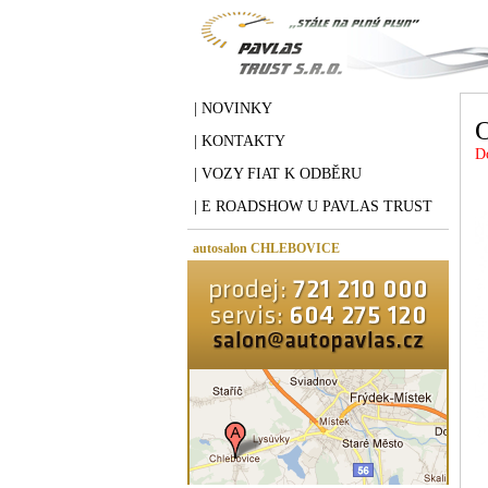
| NOVINKY
O
| KONTAKTY
D
| VOZY FIAT K ODBĚRU
| E ROADSHOW U PAVLAS TRUST
autosalon CHLEBOVICE