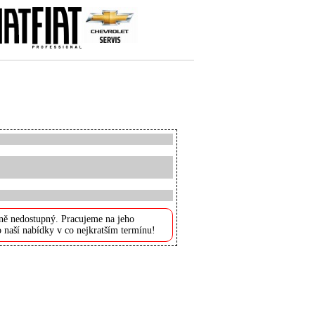
ně nedostupný. Pracujeme na jeho
 naší nabídky v co nejkratším termínu!