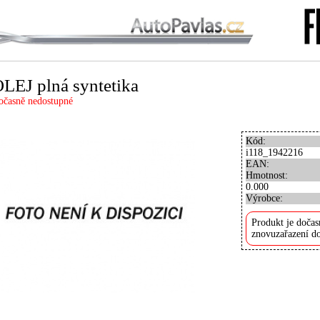
LEJ plná syntetika
očasně nedostupné
Kód:
i118_1942216
EAN:
Hmotnost:
0.000
Výrobce:
Produkt je dočas
znovuzařazení do