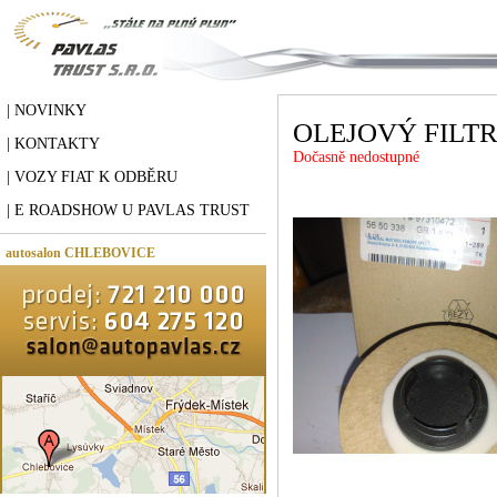
| NOVINKY
OLEJOVÝ FILT
| KONTAKTY
Dočasně nedostupné
| VOZY FIAT K ODBĚRU
| E ROADSHOW U PAVLAS TRUST
autosalon CHLEBOVICE