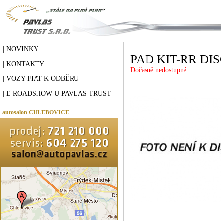
| NOVINKY
PAD KIT-RR DI
| KONTAKTY
Dočasně nedostupné
| VOZY FIAT K ODBĚRU
| E ROADSHOW U PAVLAS TRUST
autosalon CHLEBOVICE