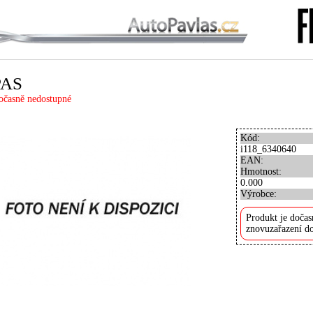
PAS
očasně nedostupné
Kód:
i118_6340640
EAN:
Hmotnost:
0.000
Výrobce:
Produkt je dočas
znovuzařazení do