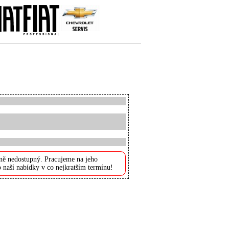
ně nedostupný. Pracujeme na jeho
 naší nabídky v co nejkratším termínu!