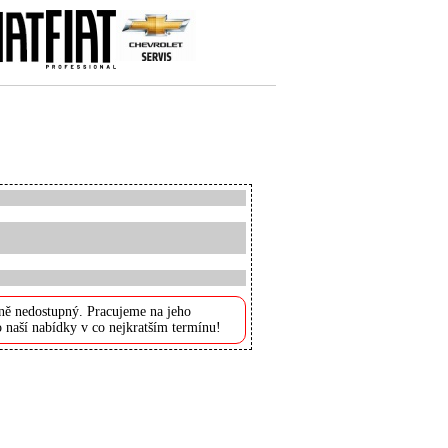
ně nedostupný. Pracujeme na jeho
 naší nabídky v co nejkratším termínu!