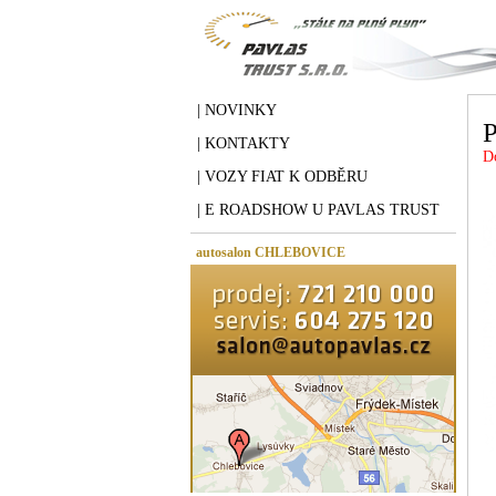
| NOVINKY
P
| KONTAKTY
D
| VOZY FIAT K ODBĚRU
| E ROADSHOW U PAVLAS TRUST
autosalon CHLEBOVICE