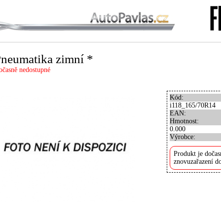
neumatika zimní *
očasně nedostupné
Kód:
i118_165/70R14
EAN:
Hmotnost:
0.000
Výrobce:
Produkt je dočas
znovuzařazení do