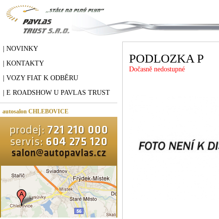
| NOVINKY
PODLOZKA P
| KONTAKTY
Dočasně nedostupné
| VOZY FIAT K ODBĚRU
| E ROADSHOW U PAVLAS TRUST
autosalon CHLEBOVICE