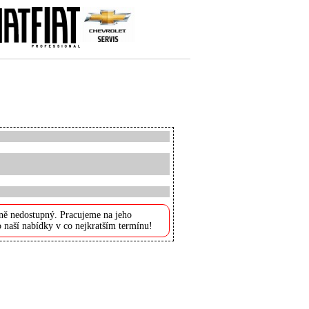
ně nedostupný. Pracujeme na jeho
 naší nabídky v co nejkratším termínu!