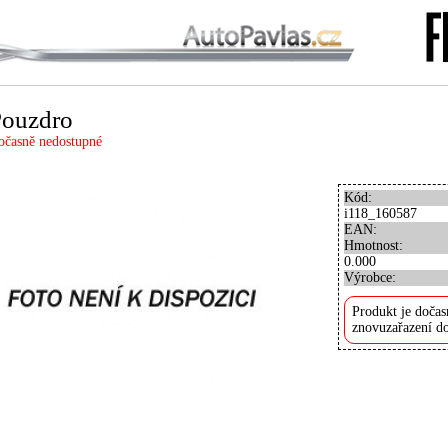
Pouzdro
očasně nedostupné
Kód:
i118_160587
EAN:
Hmotnost:
0.000
Výrobce:
Produkt je dočas
znovuzařazení do