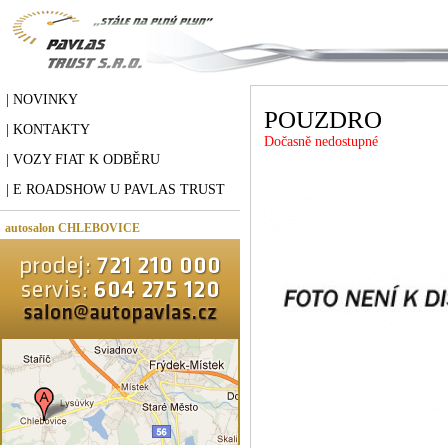
| NOVINKY
POUZDRO
| KONTAKTY
Dočasně nedostupné
| VOZY FIAT K ODBĚRU
| E ROADSHOW U PAVLAS TRUST
autosalon CHLEBOVICE