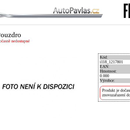
Pouzdro
očasně nedostupné
Kód:
i118_1217801
EAN:
Hmotnost:
0.000
Výrobce:
Produkt je dočas
znovuzařazení do