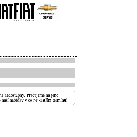
ně nedostupný. Pracujeme na jeho
 naší nabídky v co nejkratším termínu!